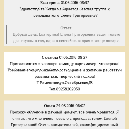
Екатерина
01.06.2016 08:37
Здравствуйте.Когда набирается базовая группа к
преподавателю Елене Григорьевне?
Ответ:
Добрый день, Екатерина! Елена Григорьевна ведет только
две группы в год, одна в сентябре, вторая в конце января.
Сюзанна
01.06.2016 08:27
Приглашаются в хорошую команду парикмахер -универсал!
Требование:коммуникабельность,умение и желание работатьи
развиваться, творческий подход!
Г Раменское,ул.Октябрьская,1В
Тел.89258202030
Ольга
24.05.2016 06:02
Прохожу обучение в данный момент, все очень нравится. Я
считаю, что мне очень повезло с преподавателем Еленой
Григорьевной! Очень внимательный, квалифицированный