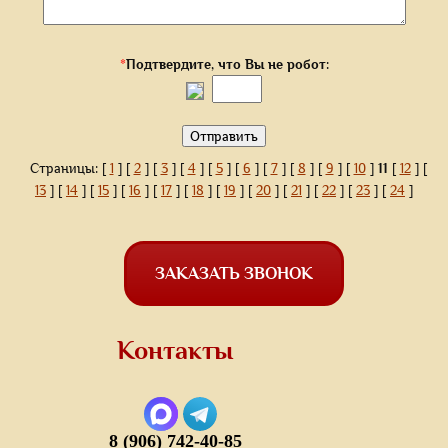
*
Подтвердите, что Вы не робот:
Страницы: [
1
] [
2
] [
3
] [
4
] [
5
] [
6
] [
7
] [
8
] [
9
] [
10
]
11
[
12
] [
13
] [
14
] [
15
] [
16
] [
17
] [
18
] [
19
] [
20
] [
21
] [
22
] [
23
] [
24
]
ЗАКАЗАТЬ ЗВОНОК
Контакты
8 (906) 742-40-85