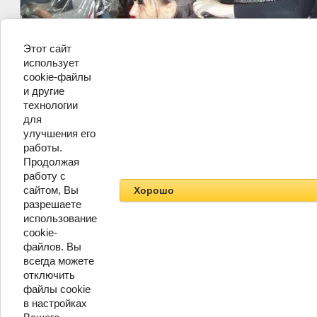
Этот сайт
использует
cookie-файлы
и другие
технологии
для
улучшения его
работы.
Продолжая
работу с
©
ЧУ ДПО Академия "Катрин"
сайтом, Вы
Хорошо
разрешаете
использование
cookie-
файлов. Вы
всегда можете
отключить
файлы cookie
в настройках